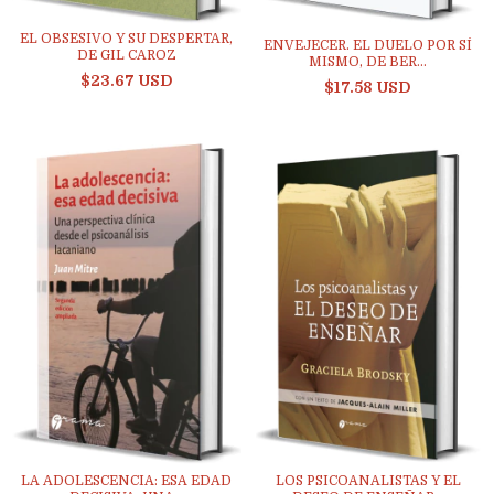
EL OBSESIVO Y SU DESPERTAR,
ENVEJECER. EL DUELO POR SÍ
DE GIL CAROZ
MISMO, DE BER...
$23.67 USD
$17.58 USD
LA ADOLESCENCIA: ESA EDAD
LOS PSICOANALISTAS Y EL