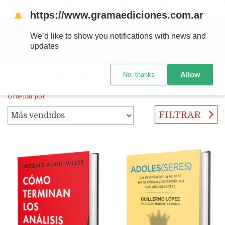
Ahora! Entrega en el día en CABA y AMBA comprando antes de las 12 hs.
https://www.gramaediciones.com.ar
🔔
MENÚ
0
We’d like to show you notifications with news and
updates
PRODUCTOS
Allow
No, thanks
Inicio
/
Psiquiatría y Psicoanálisis
Ordenar por
FILTRAR