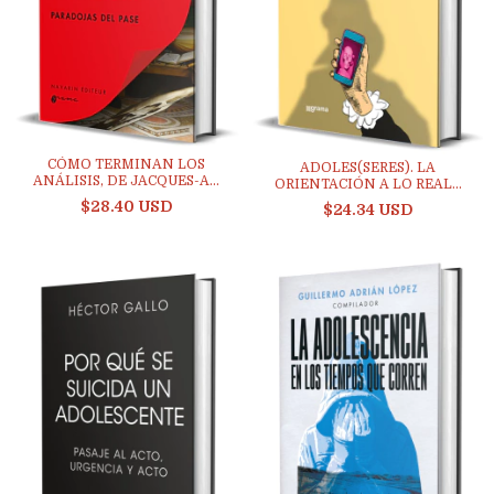
CÓMO TERMINAN LOS
ADOLES(SERES). LA
ANÁLISIS, DE JACQUES-A...
ORIENTACIÓN A LO REAL...
$28.40 USD
$24.34 USD