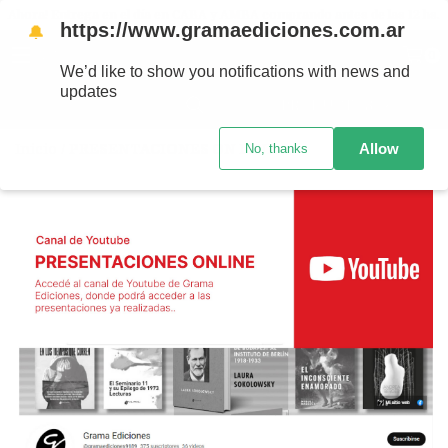
Ahora! Entrega en el día en CABA y AMBA comprando antes de las 12 hs.
https://www.gramaediciones.com.ar
🔔
MENÚ
0
We’d like to show you notifications with news and
updates
PRODUCTOS
Allow
Inicio
/
PRESENTACIONES ON LINE
No, thanks