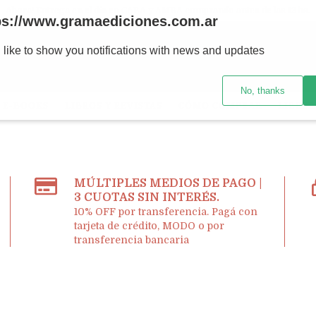
Ahora! Entrega en el día en CABA y AMBA comprando antes de las 12 hs.
ps://www.gramaediciones.com.ar
 like to show you notifications with news and updates
No, thanks
E-BOOKS
LIBROS Y REVISTAS
CÓMO COMPRAR
LIBRER
MÚLTIPLES MEDIOS DE PAGO |
3 CUOTAS SIN INTERÉS.
10% OFF por transferencia. Pagá con
tarjeta de crédito, MODO o por
transferencia bancaria