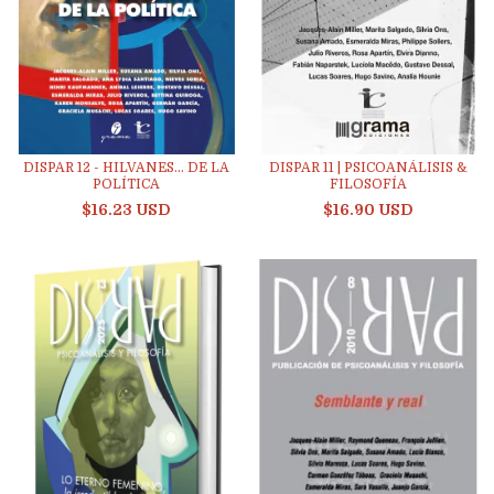
DISPAR 12 - HILVANES... DE LA
DISPAR 11 | PSICOANÁLISIS &
POLÍTICA
FILOSOFÍA
$16.23 USD
$16.90 USD