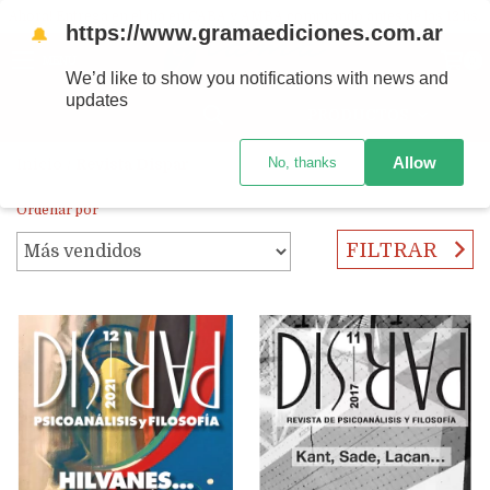
Ahora! Entrega en el día en CABA y AMBA comprando antes de las 12 hs.
https://www.gramaediciones.com.ar
🔔
MENÚ
0
We’d like to show you notifications with news and
updates
PRODUCTOS
Allow
No, thanks
Inicio
/
Revista Dispar
Ordenar por
FILTRAR