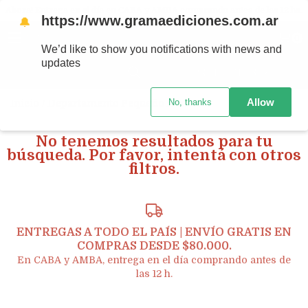
Ahora! Entrega en el día en CABA y AMBA comprando antes de las 12 hs.
https://www.gramaediciones.com.ar
🔔
MENÚ
0
We’d like to show you notifications with news and
updates
PRODUCTOS
Allow
No, thanks
Inicio
/
Departamento Pequeño Hans 2
No tenemos resultados para tu
búsqueda. Por favor, intentá con otros
filtros.
ENTREGAS A TODO EL PAÍS | ENVÍO GRATIS EN
COMPRAS DESDE $80.000.
En CABA y AMBA, entrega en el día comprando antes de
las 12 h.