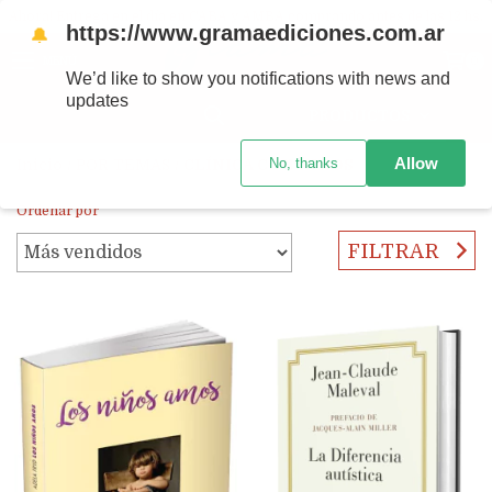
Ahora! Entrega en el día en CABA y AMBA comprando antes de las 12 hs.
https://www.gramaediciones.com.ar
🔔
MENÚ
0
We’d like to show you notifications with news and
updates
PRODUCTOS
Allow
No, thanks
Inicio
/
POR TEMAS
/
CLÍNICA CON NIÑOS
Ordenar por
FILTRAR