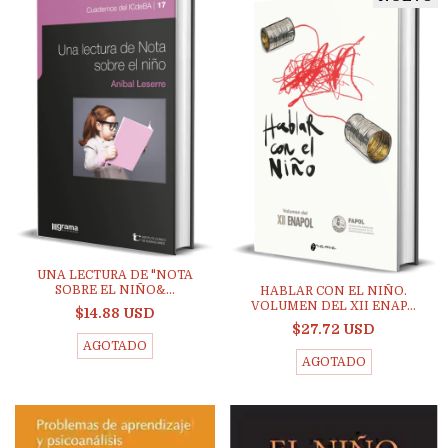
UNA LECTURA DE "NOTA
SOBRE EL NIÑO&...
HABLAR CON EL NIÑO.
VOLUMEN DEL XII ENAP...
$14.88 USD
$27.72 USD
AGOTADO
AGOTADO