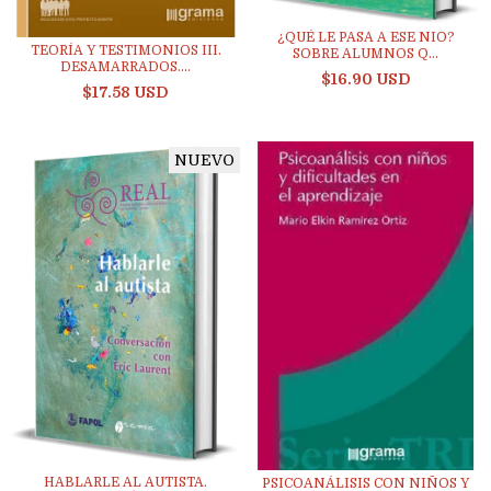
¿QUÉ LE PASA A ESE NIO?
TEORÍA Y TESTIMONIOS III.
SOBRE ALUMNOS Q...
DESAMARRADOS....
$16.90 USD
$17.58 USD
NUEVO
HABLARLE AL AUTISTA.
PSICOANÁLISIS CON NIÑOS Y