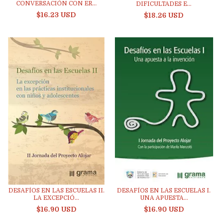
CONVERSACIÓN CON ER...
DIFICULTADES E...
$16.23 USD
$18.26 USD
DESAFÍOS EN LAS ESCUELAS II.
DESAFÍOS EN LAS ESCUELAS I.
LA EXCEPCIÓ...
UNA APUESTA...
$16.90 USD
$16.90 USD