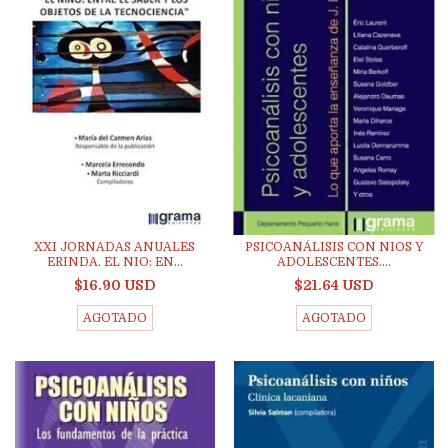
XXI JORNADAS ANUALES
PSICOANÁLISIS CON NIOS Y
ERINDA. EL NIO: EN...
ADOLESCENTES....
$16.90 USD
$21.64 USD
AGOTADO
AGOTADO