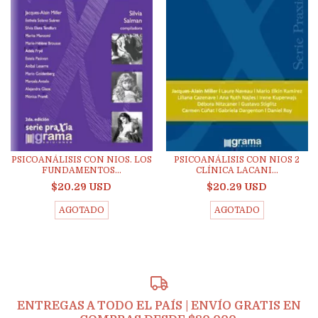
PSICOANÁLISIS CON NIOS. LOS
PSICOANÁLISIS CON NIOS 2
FUNDAMENTOS...
CLÍNICA LACANI...
$20.29 USD
$20.29 USD
AGOTADO
AGOTADO
ENTREGAS A TODO EL PAÍS | ENVÍO GRATIS EN