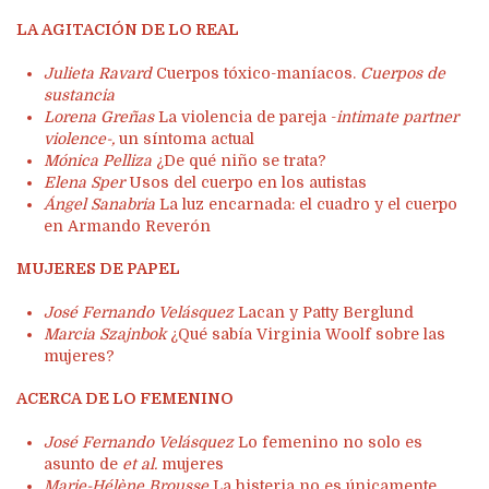
LA AGITACIÓN DE LO REAL
Julieta Ravard
Cuerpos tóxico-maníacos.
Cuerpos de
sustancia
Lorena Greñas
La violencia de pareja -
intimate partner
violence-,
un síntoma actual
Mónica Pelliza
¿De qué niño se trata?
Elena Sper
Usos del cuerpo en los autistas
Ángel Sanabria
La luz encarnada: el cuadro y el cuerpo
en Armando Reverón
MUJERES DE PAPEL
José Fernando Velásquez
Lacan y Patty Berglund
Marcia Szajnbok
¿Qué sabía Virginia Woolf sobre las
mujeres?
ACERCA DE LO FEMENINO
José Fernando Velásquez
Lo femenino no solo es
asunto de
et al.
mujeres
Marie-Hélène Brousse
La histeria no es únicamente