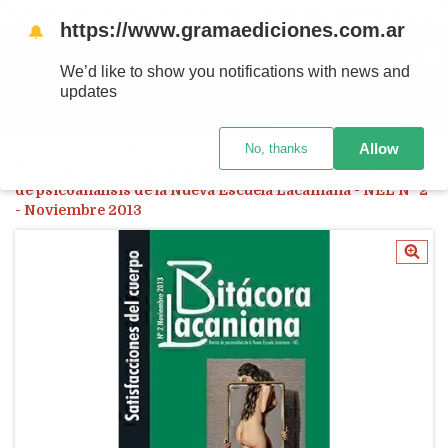
Ahora! Entrega en el día en CABA y AMBA comprando antes de las 12 hs.
https://www.gramaediciones.com.ar
🔔
MENÚ
0
We’d like to show you notifications with news and
updates
PRODUCTOS
Allow
No, thanks
Inicio
/
Bitácora Lacaniana
/
Bitácora Lacaniana 2. Satisfacciones del síntoma - Revista
de psicoanálisis de la Nueva Escuela Lacaniana - NEL N° 2
- Noviembre 2013