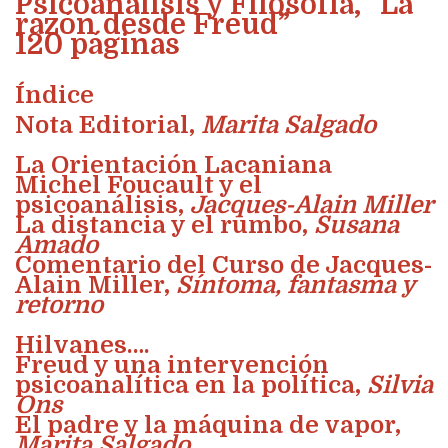
Psicoanálisis y Filosofía, “La
razón desde Freud”
120 páginas
Índice
Nota Editorial,
Marita Salgado
La Orientación Lacaniana
Michel Foucault y el
psicoanálisis,
Jacques-Alain Miller
La distancia y el rumbo,
Susana
Amado
Comentario del Curso de Jacques-
Alain Miller,
Síntoma, fantasma y
retorno
Hilvanes….
Freud y una intervención
psicoanalítica en la política,
Silvia
Ons
El padre y la máquina de vapor,
Marita Salgado