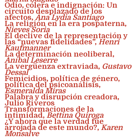
Odio, cólera e indignación: Un
circuito desplazado de los
afectos,
Ana Lydia Santiago
La religión en la era pospaterna,
Nieves Soria
El declive de la representación y
las “nuevas fidelidades”,
Henri
Kaufmanner
La determinación neoliberal,
Aníbal Leserre
La vergüenza extraviada,
Gustavo
Dessal
Femicidios, política de género,
política del psicoanálisis,
Esmeralda Miras
Palabra y disrupción creadora,
Julio Riveros
Transformaciones de la
intimidad,
Bettina Quiroga
¿Y ahora que la verdad fue
arrojada de este mundo?,
Karen
Monsalve