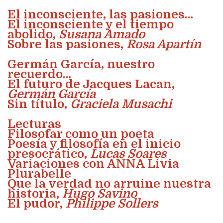
El inconsciente, las pasiones…
El inconsciente y el tiempo
abolido,
Susana Amado
Sobre las pasiones,
Rosa Apartín
Germán García, nuestro
recuerdo…
El futuro de Jacques Lacan,
Germán García
Sin título,
Graciela Musachi
Lecturas
Filosofar como un poeta
Poesía y filosofía en el inicio
presocrático,
Lucas Soares
Variaciones con ANNA Livia
Plurabelle
Que la verdad no arruine nuestra
historia,
Hugo Savino
El pudor,
Philippe Sollers