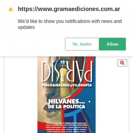
Ahora! Entrega en el día en CABA y AMBA comprando antes de las 12 hs.
https://www.gramaediciones.com.ar
🔔
MENÚ
0
We’d like to show you notifications with news and
updates
PRODUCTOS
Allow
No, thanks
Inicio
/
POR TEMAS
/
POLÍTICA, CULTURA Y LAZO SOCIAL
/
DISPAR 12 - Hilvanes... de la política