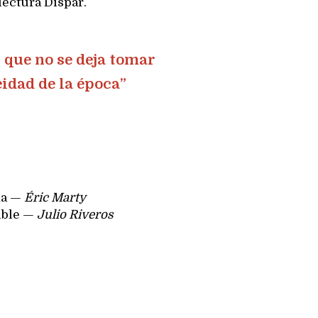
ectura Dispar.
 que no se deja tomar
idad de la época”
ida —
Éric Marty
ible —
Julio Riveros