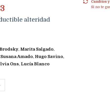
Cambios y
13
Si no te gu
ductible alteridad
 Brodsky
,
Marita Salgado
,
,
Susana Amado
,
Hugo Savino
,
ilvia Ons
,
Lucía Blanco
5