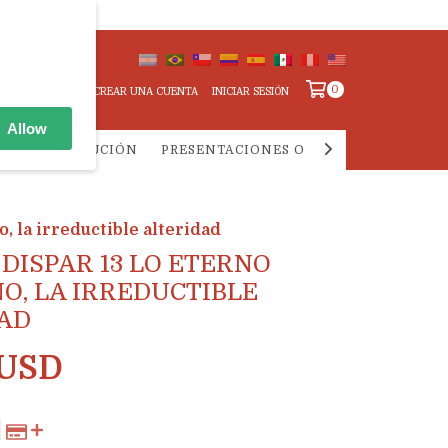
0
CREAR UNA CUENTA
INICIAR SESIÓN
Allow
IA Y DISTRIBUCIÓN
PRESENTACIONES ONLINE
PREGUNTA
 la irreductible alteridad
 DISPAR 13 LO ETERNO
O, LA IRREDUCTIBLE
AD
 USD