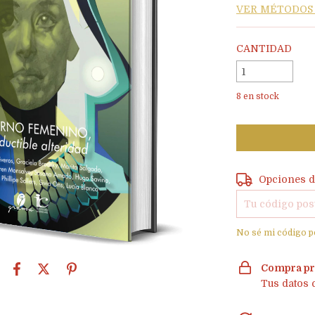
VER MÉTODOS
CANTIDAD
8
en stock
Entregas para e
Opciones d
No sé mi código p
Compra pr
Tus datos 