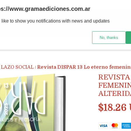
Ahora! Entrega en el día en CABA y AMBA comprando antes de las 12 hs.
ps://www.gramaediciones.com.ar
 like to show you notifications with news and updates
No, thanks
E-BOOKS
LIBROS Y REVISTAS
CÓMO COMPRAR
LIBRER
Y LAZO SOCIAL
Revista DISPAR 13 Lo eterno femenino,
/
REVISTA
FEMENIN
ALTERID
$18.26