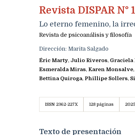
Revista DISPAR N° 
Lo eterno femenino, la irre
Revista de psicoanálisis y filosofía
Dirección: Marita Salgado
Éric Marty
,
Julio Riveros
,
Graciela
Esmeralda Miras
,
Karen Monsalve
Bettina Quiroga
,
Phillipe Sollers
,
S
ISSN 2362-227X
128 páginas
202
Texto de presentación