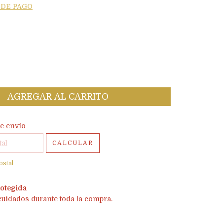
 DE PAGO
l CP:
CAMBIAR CP
e envío
CALCULAR
ostal
otegida
cuidados durante toda la compra.