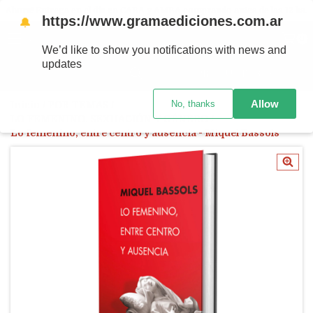
Ahora! Entrega en el día en CABA y AMBA comprando antes de las 12 hs.
https://www.gramaediciones.com.ar
🔔
MENÚ
0
We’d like to show you notifications with news and
updates
PRODUCTOS
Allow
No, thanks
Inicio
/
POR TEMAS
/
LO FEMENINO. SEXUACIÓN Y GÉNERO
/
Lo femenino, entre centro y ausencia - Miquel Bassols