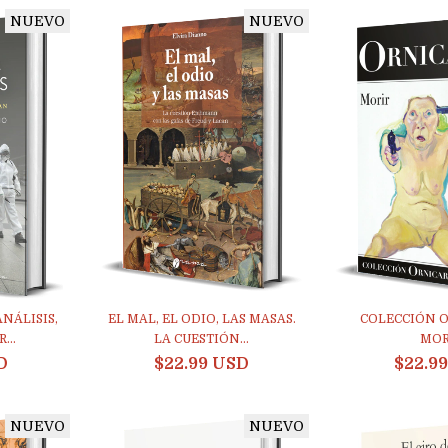
NUEVO
NUEVO
COLECCIÓN O
ANÁLISIS,
EL MAL, EL ODIO, LAS MASAS.
MOR
...
LA CUESTIÓN...
$22.9
D
$22.99 USD
NUEVO
NUEVO