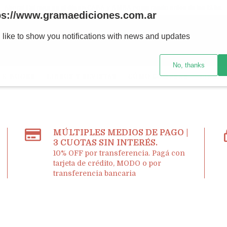
Ahora! Entrega en el día en CABA y AMBA comprando antes de las 12 hs.
ps://www.gramaediciones.com.ar
 like to show you notifications with news and updates
No, thanks
E-BOOKS
LIBROS Y REVISTAS
CÓMO COMPRAR
LIBRER
MÚLTIPLES MEDIOS DE PAGO |
3 CUOTAS SIN INTERÉS.
10% OFF por transferencia. Pagá con
tarjeta de crédito, MODO o por
transferencia bancaria