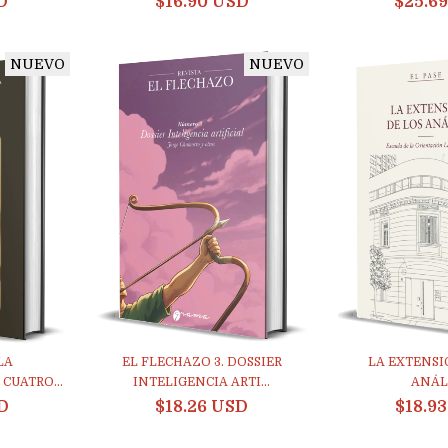
D
$16.90 USD
$25.6
NUEVO
NUEVO
LA
EL FLECHAZO 3. DOSSIER
LA EXTENSI
CUATRO...
INTELIGENCIA ARTI...
ANÁL
D
$18.26 USD
$18.9