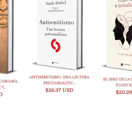
ANTISEMITISMO. UNA LECTURA
EL GIRO DE LA
CANIANA.
PSICOANALÍTIC...
FLORY 
Y...
$26.37 USD
$20.2
D