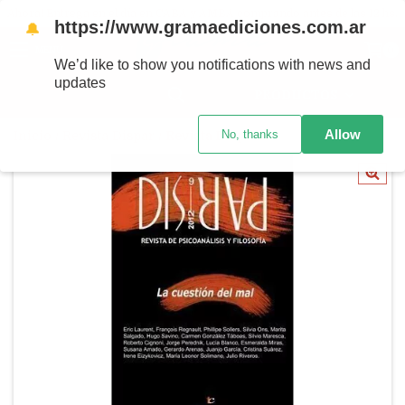
Ahora! Entrega en el día en CABA y AMBA comprando antes de las 12 hs.
https://www.gramaediciones.com.ar
🔔
MENÚ
0
We’d like to show you notifications with news and
updates
PRODUCTOS
Allow
No, thanks
Inicio
/
Revista Dispar
/
Revista Dispar 9