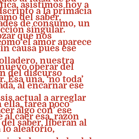
ica, asistimos hoy a
dscripto a la primacía
 amo del saber,
ades de consumo, un
ección singular.
ozar que nos
 como el amor aparece
in causa pues ese
olladero, nuestra
 nuevo operar del
n del discurso
 Esa una, ‘no toda’
ada, al encarnar ese
sis actual a arreglar
ella, tarea poco
acer algo con’ ese
 al caer esa, razón
del saber, liberan al
lo aleatorio,