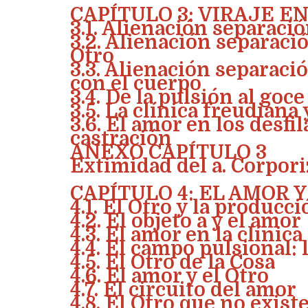
CAPÍTULO 3: VIRAJE E
3.1. Alienación separaci
3.2. Alienación separació
Otro
3.3. Alienación separació
con el cuerpo
3.4. De la pulsión al goce
3.5. La clínica freudiana 
3.6. El amor en los desfi
castración
ANEXO CAPÍTULO 3
Extimidad del a. Corpori
CAPÍTULO 4: EL AMOR 
4.1. El Otro y la producci
4.2. El objeto a y el amor
4.3. El amor en la clínica
4.4. El campo pulsional: 
4.5. El Otro de la Cosa
4.6. El amor y el Otro
4.7. El circuito del amor
4.8. El Otro que no existe