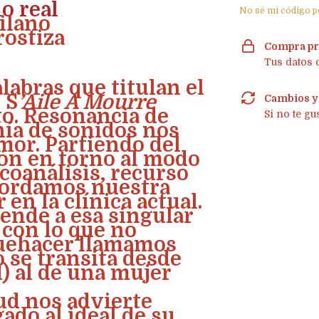
o real
No sé mi código p
ilano
rostiza
Compra pr
Tus datos 
labras que titulan el
 S
’Aile Á Mourre
Cambios y
to. Resonancia de
Si no te gu
nía de sonidos nos
amor. Partiendo del
ión en torno al modo
coanálisis, recurso
bordamos nuestra
en la clínica actual.
iende a esa singular
 con lo que no
uehacer llamamos
 se transita desde
) al de una mujer
eud nos advierte
ado al ideal de su