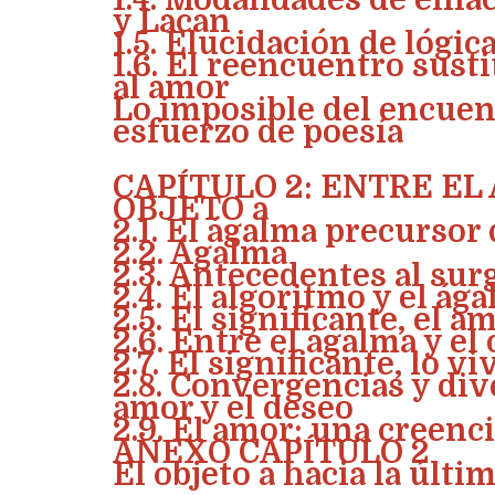
1.4. Modalidades de enl
y Lacan
1.5. Elucidación de lógic
1.6. El reencuentro susti
al amor
Lo imposible del encuen
esfuerzo de poesía
CAPÍTULO 2: ENTRE EL
OBJETO a
2.1. El ágalma precursor 
2.2. Ágalma
2.3. Antecedentes al sur
2.4. El algoritmo y el ág
2.5. El significante, el a
2.6. Entre el ágalma y el 
2.7. El significante, lo vi
2.8. Convergencias y div
amor y el deseo
2.9. El amor: una creenc
ANEXO CAPÍTULO 2
El objeto a hacia la últ