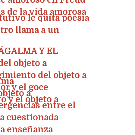
ace amoroso en Freud
as de la vida amorosa
tutivo le quita poesía
tro llama a un
 ÁGALMA Y EL
del objeto a
gimiento del objeto a
alma
mor y el goce
objeto a
vo y el objeto a
ergencias entre el
ia cuestionada
ima enseñanza