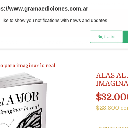
Ahora! Entrega en el día en CABA y AMBA comprando antes de las 12 hs.
ps://www.gramaediciones.com.ar
 like to show you notifications with news and updates
No, thanks
E-BOOKS
LIBROS Y REVISTAS
CÓMO COMPRAR
LIBRER
o para imaginar lo real
ALAS AL
IMAGINA
$32.00
$28.800
co