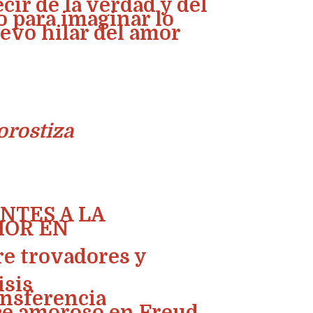
cir de la verdad y del
o para imaginar lo
evo hilar del amor
rostiza
NTES A LA
MOR EN
tre trovadores y
isis
ransferencia