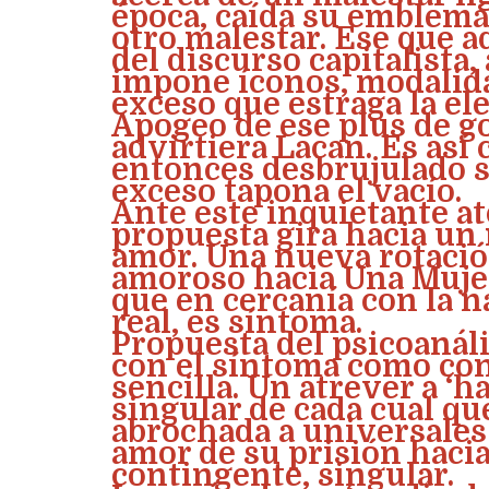
época, caída su emblemát
otro malestar. Ese que a
del discurso capitalista,
impone íconos, modalid
exceso que estraga la el
Apogeo de ese plus de g
advirtiera Lacan. Es así
entonces desbrujulado s
exceso tapona el vacío.
Ante este inquietante at
propuesta gira hacia un
amor. Una nueva rotació
amoroso hacia Una Mujer.
que en cercanía con la n
real, es síntoma.
Propuesta del psicoanáli
con el síntoma como con 
sencilla. Un atrever a ‘h
singular de cada cual que
abrochada a universales 
amor de su prisión hacia 
contingente, singular.