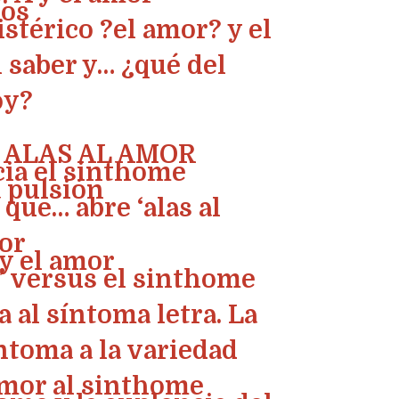
sos
istérico ?el amor? y el
l saber y… ¿qué del
oy?
 ALAS AL AMOR
acia el sinthome
a pulsión
’ que… abre ‘alas al
mor
 y el amor
n” versus el sinthome
 al síntoma letra. La
íntoma a la variedad
 amor al sinthome