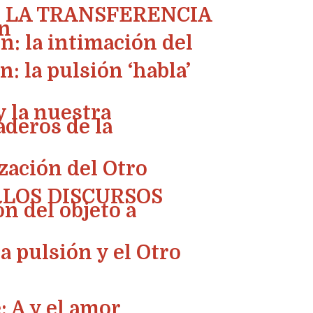
N LA TRANSFERENCIA
ón
n: la intimación del
n: la pulsión ‘habla’
y la nuestra
laderos de la
zación del Otro
Y LOS DISCURSOS
ón del objeto a
la pulsión y el Otro
: A y el amor