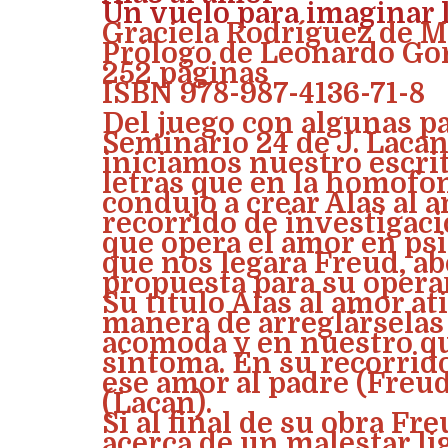
Un vuelo para imaginar l
Graciela Rodríguez de M
Prólogo de Leonardo Go
252 páginas
ISBN 978-987-4136-71-8
Del juego con algunas pa
Seminario 24 de J. Lacan
iniciamos nuestro escri
letras que en la homofo
condujo a crear Alas al 
recorrido de investigac
que opera el amor en psi
que nos legara Freud, a
propuesta para su operar 
Su título Alas al amor at
manera de arreglárselas
acomoda y en nuestro q
síntoma. En su recorrido
ese amor al padre (Freud
(Lacan).
Si al final de su obra Fr
acerca de un malestar lig