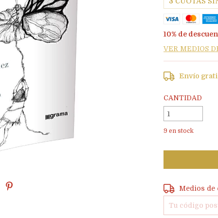
3
CUOTAS SI
10% de descuen
VER MEDIOS D
Envío grat
CANTIDAD
9
en stock
Entregas para e
Medios de 