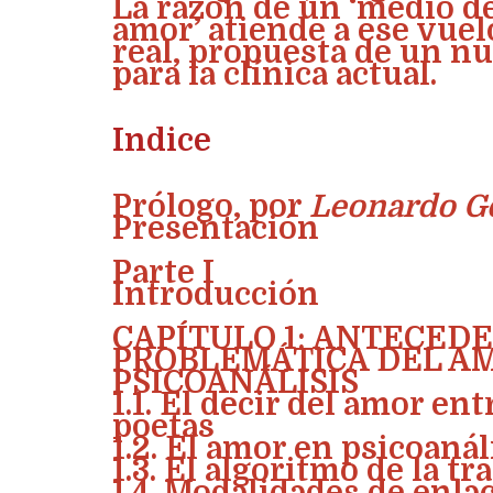
La razón de un ‘medio de
amor’ atiende a ese vuel
real, propuesta de un nu
para la clínica actual.
Indice
Prólogo, por
Leonardo Go
Presentación
Parte I
Introducción
CAPÍTULO 1: ANTECEDE
PROBLEMÁTICA DEL A
PSICOANÁLISIS
1.1. El decir del amor en
poetas
1.2. El amor en psicoanál
1.3. El algoritmo de la t