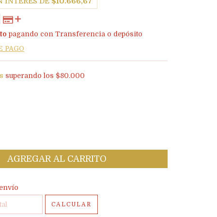
N INTERÉS DE
$10.666,67
to
pagando con Transferencia o depósito
E PAGO
is
superando los
$80.000
l CP:
CAMBIAR CP
envío
CALCULAR