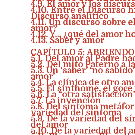
4.9. El amor y los discur
4.10. Entre el Discurso h
Discurso analítico
4.11. Un discurso sobre e
amor?
4.12. Y… ¿qué del amor h
4.13. Saber y amor
CAPÍTULO 5: ABRIENDO
5.1. Del amor al Padre h
5.2. Del mito Paterno a l
5.3. Un ‘saber’ ‘no sabido
amor’
5.4. La clínica de otro a
5.5. El sinthome, el goce
5.6. La “otra satisfacció
5.7. La invención
5.8. Del síntoma metáfora
variedad del síntoma
5.9. De la variedad del s
del amor
5.10. De la variedad del