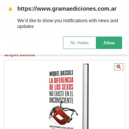
Ahora! Entrega en el día en CABA y AMBA comprando antes de las 12 hs.
https://www.gramaediciones.com.ar
🔔
MENÚ
0
We’d like to show you notifications with news and
updates
PRODUCTOS
Allow
No, thanks
Inicio
/
Serie Tri
/
La diferencia de los sexos no existe en el inconsciente, de
Miquel Bassols