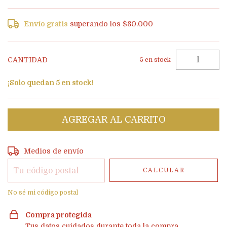
Envío gratis
superando los
$80.000
CANTIDAD
5
en stock
¡Solo quedan
5
en stock!
Entregas para el CP:
CAMBIAR CP
Medios de envío
CALCULAR
No sé mi código postal
Compra protegida
Tus datos cuidados durante toda la compra.