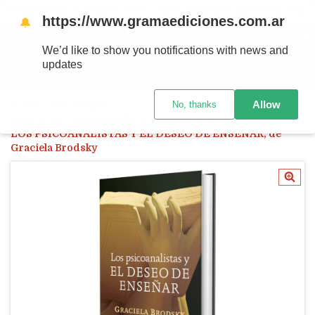
Ahora! Entrega en el día en CABA y AMBA comprando antes de las 12 hs.
https://www.gramaediciones.com.ar
🔔
MENÚ
0
We’d like to show you notifications with news and
updates
PRODUCTOS
Allow
No, thanks
Inicio
/
POR TEMAS
/
ESCUELA, TRANSMISIÓN Y FORMACIÓN DEL ANALISTA
/
LOS PSICOANALISTAS Y EL DESEO DE ENSEÑAR, de
Graciela Brodsky