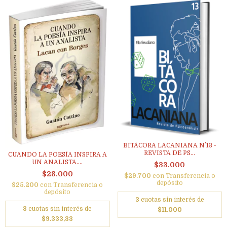
BITÁCORA LACANIANA N˚ 13 -
REVISTA DE PS...
CUANDO LA POESÍA INSPIRA A
UN ANALISTA....
$33.000
$28.000
$29.700
con
Transferencia o
depósito
$25.200
con
Transferencia o
depósito
3
cuotas sin interés de
3
cuotas sin interés de
$11.000
$9.333,33