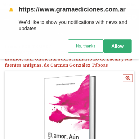
Ahora! Entrega en el día en CABA y AMBA comprando antes de las 12 hs.
https://www.gramaediciones.com.ar
🔔
MENÚ
0
We’d like to show you notifications with news and
updates
PRODUCTOS
Allow
No, thanks
Inicio
/
POR TEMAS
/
SEMINARIOS DE LACAN: GUÍAS Y LECTURAS
/
El amor, aún. Una lectura del Seminario 20 de Lacan y sus
fuentes antiguas, de Carmen González Táboas