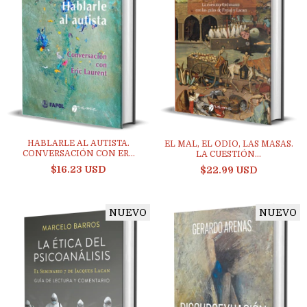
HABLARLE AL AUTISTA.
EL MAL, EL ODIO, LAS MASAS.
CONVERSACIÓN CON ER...
LA CUESTIÓN...
$16.23 USD
$22.99 USD
NUEVO
NUEVO