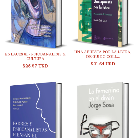
UNA APUESTA POR LA LETRA,
ENLACES 31 - PSICOANÁLISIS &
DE GUIDO COLL...
CULTURA
$21.64 USD
$25.97 USD