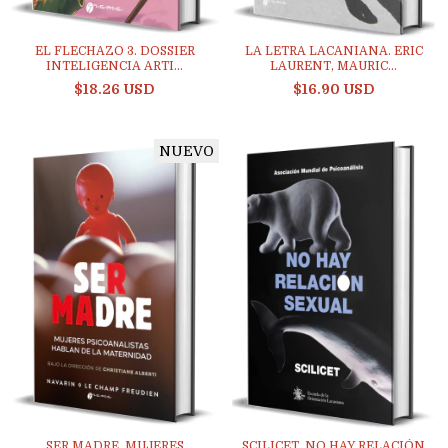
EL FLECHAZO 3. DOSSIER
LA LETRA LACANIANA. ERIC
INTELIGENCIA ARTI...
LAURENT, MAURIC...
$18.26 USD
$16.90 USD
NUEVO
SER MADRE. MUJERES
SCILICET. NO HAY RELACIÓN