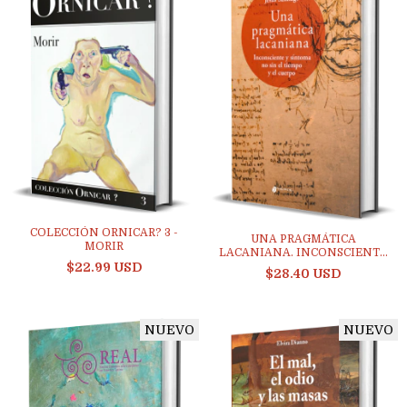
COLECCIÓN ORNICAR? 3 -
UNA PRAGMÁTICA
MORIR
LACANIANA. INCONSCIENTE
$22.99 USD
Y...
$28.40 USD
NUEVO
NUEVO