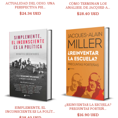
ACTUALIDAD DEL ODIO. UNA
CÓMO TERMINAN LOS
PERSPECTIVA PSI...
ANÁLISIS, DE JACQUES-A...
$24.34 USD
$28.40 USD
¿REINVENTAR LA ESCUELA?
SIMPLEMENTE, EL
PREGUNTAS PORTEÑ...
INCONSCIENTE ES LA POLÍT...
$16.90 USD
$28.40 USD