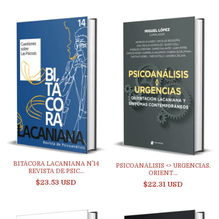
BITÁCORA LACANIANA N˚ 14
PSICOANÁLISIS <> URGENCIAS.
REVISTA DE PSIC...
ORIENT...
$23.53 USD
$22.31 USD