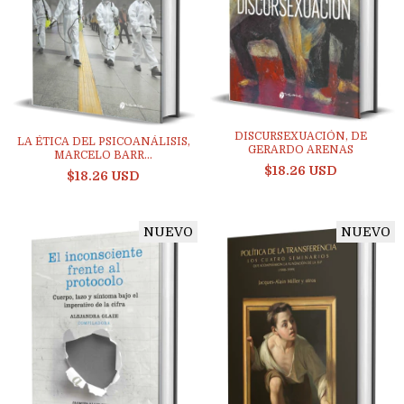
DISCURSEXUACIÓN, DE
LA ÉTICA DEL PSICOANÁLISIS,
GERARDO ARENAS
MARCELO BARR...
$18.26 USD
$18.26 USD
NUEVO
NUEVO