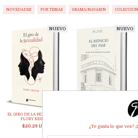
NOVEDADES
POR TEMAS
GRAMA/NAVARIN
COLECCIÓN
NUEVO
NUEVO
EL GIRO DE LA SEXUALIDAD.
EL REINICIO DEL PASE
FLORY KRUGER
$18.93 USD
$20.29 USD
¿Te gusta lo que ves? 