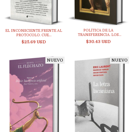
POLÍTICA DE LA
EL INCONSCIENTE FRENTE AL
TRANSFERENCIA. LOS
PROTOCOLO. CUE...
CUATRO...
$30.43 USD
$25.69 USD
NUEVO
NUEVO