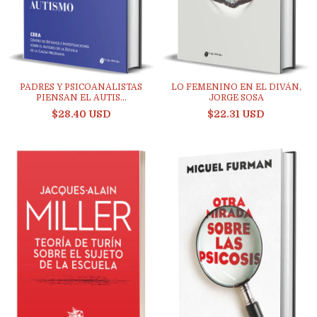
PADRES Y PSICOANALISTAS
LO FEMENINO EN EL DIVÁN,
PIENSAN EL AUTIS...
JORGE SOSA
$28.40 USD
$22.31 USD