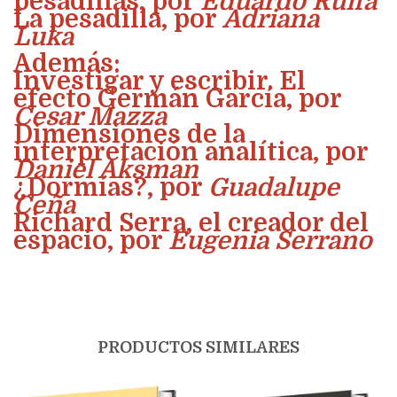
pesadillas, por
Eduardo Ruffa
La pesadilla, por
Adriana
Luka
Además:
Investigar y escribir. El
efecto Germán García, por
Cesar Mazza
Dimensiones de la
interpretación analítica, por
Daniel Aksman
¿Dormías?, por
Guadalupe
Ceña
Richard Serra, el creador del
espacio, por
Eugenia Serrano
PRODUCTOS SIMILARES