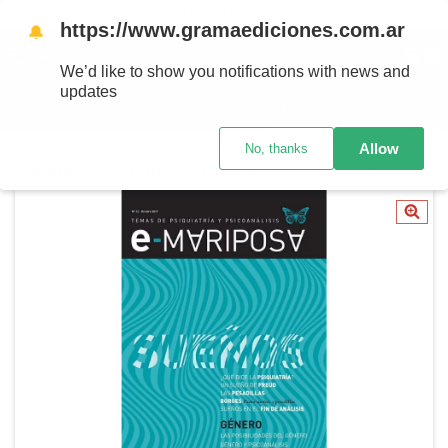
Ahora! Entrega en el día en CABA y AMBA comprando antes de las 12 hs.
https://www.gramaediciones.com.ar
🔔
MENÚ
0
We’d like to show you notifications with news and
updates
PRODUCTOS
Allow
No, thanks
Inicio
/
Psiquiatría y Psicoanálisis
/
e-Mariposa 12 - Temas de Psiquiatría & Psicoanálisis