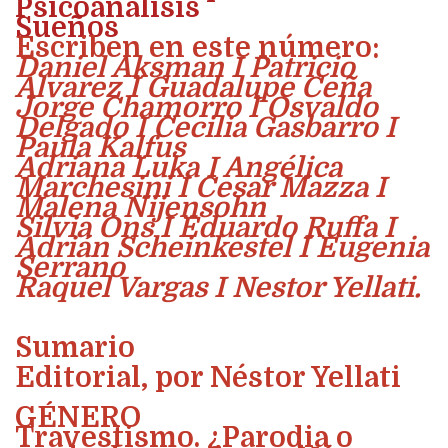
Psicoanálisis
Sueños
Escriben en este número:
Daniel Aksman I Patricio
Álvarez I Guadalupe Ceña
Jorge Chamorro I Osvaldo
Delgado I Cecilia Gasbarro I
Paula Kalfus
Adriana Luka I Angélica
Marchesini I Cesar Mazza I
Malena Nijensohn
Silvia Ons I Eduardo Ruffa I
Adrián Scheinkestel I Eugenia
Serrano
Raquel Vargas I Nestor Yellati.
Sumario
Editorial
, por Néstor Yellati
GÉNERO
Travestismo. ¿Parodia o