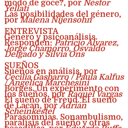
modo de goce?, por
Néstor
Yellati
Las posibilidades del género,
por
Malena Nijensohn
ENTREVISTA
Género y psicoanálisis.
Responden:
Patricio Álvarez,
Jorge Chamorro, Osvaldo
Delgado y Silvia Ons
SUEÑOS
Sueños en análisis, por
Cecilia Gasbarro / Paula Kalfus
/ Angelica Marchesini
Borges. Un experimento con
los sueños, por
Raquel Vargas
El sueño de Freud. El sueño
de Lacan, por
Adrián
Scheinkestel
Parasomnias. Sonambulismo,
parálisis del sueño y otras