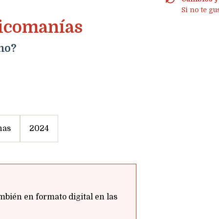
Si no te gu
oxicomanías
mo?
nas
2024
mbién en formato digital en las