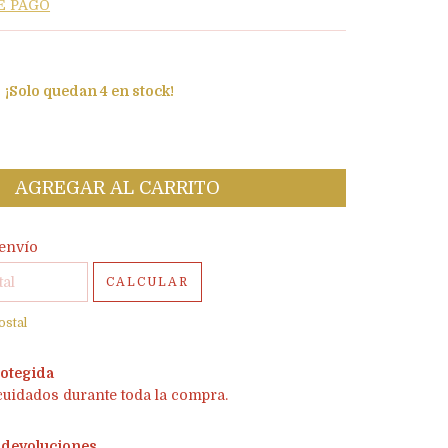
E PAGO
¡Solo quedan
4
en stock!
l CP:
CAMBIAR CP
envío
CALCULAR
ostal
otegida
cuidados durante toda la compra.
 devoluciones