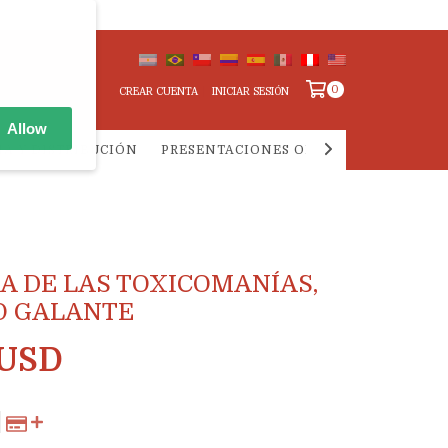
0
CREAR CUENTA
INICIAR SESIÓN
Allow
IA Y DISTRIBUCIÓN
PRESENTACIONES ONLINE
PREGUNTA
DA DE LAS TOXICOMANÍAS,
O GALANTE
 USD