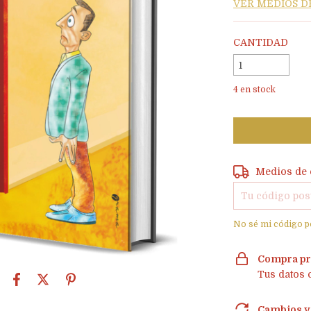
VER MEDIOS D
CANTIDAD
4
en stock
Entregas para e
Medios de 
No sé mi código p
Compra pr
Tus datos 
Cambios y