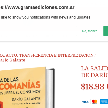
Ahora! Entrega en el día en CABA y AMBA comprando antes de las 12 hs.
ps://www.gramaediciones.com.ar
 like to show you notifications with news and updates
No, thanks
E-BOOKS
LIBROS Y REVISTAS
CÓMO COMPRAR
LIBRER
RA: ACTO, TRANSFERENCIA E INTERPRETACIÓN
/
río Galante
LA SALI
DE DARÍ
$18.93