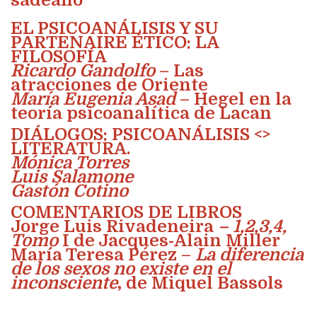
EL PSICOANÁLISIS Y SU
PARTENAIRE ÉTICO: LA
FILOSOFÍA
Ricardo Gandolfo
– Las
atracciones de Oriente
María Eugenia Asad
– Hegel en la
teoría psicoanalítica de Lacan
DIÁLOGOS: PSICOANÁLISIS <>
LITERATURA.
Mónica Torres
Luis Salamone
Gastón Cotino
COMENTARIOS DE LIBROS
Jorge Luis Rivadeneira
– 1,2,3,4,
Tomo
I de Jacques-Alain Miller
María Teresa Pérez –
La diferencia
de los sexos no existe en el
inconsciente
, de Miquel Bassols