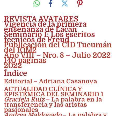
REVISTA AVATARES
Vigencia de la primera
enseñanza de Lacan
Seminario 1: Los escritos
técnicos de Freud
Publicación del CID Tucumán
del IOM2
Año VIII – Nro. 8 – Julio 2022
140 páginas
2022
Índice
Editorial – Adriana Casanova
ACTUALIDAD CLÍNICA Y
EPISTÉMICA DEL SEMINARIO 1
Graciela Ruiz
– La palabra en la
transferencia y las aristas
pasionales
Andrea Maldonado
– La palabra y