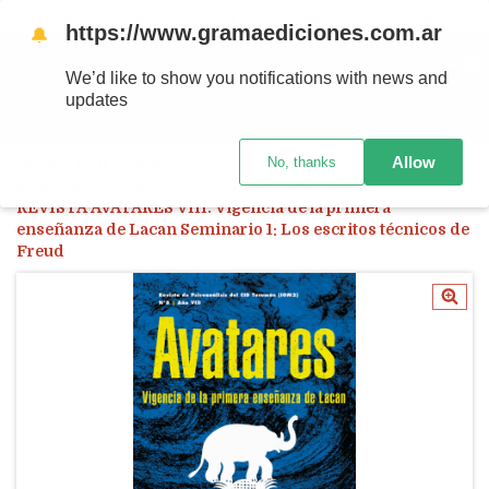
Ahora! Entrega en el día en CABA y AMBA comprando antes de las 12 hs.
https://www.gramaediciones.com.ar
🔔
MENÚ
0
We’d like to show you notifications with news and
updates
PRODUCTOS
Allow
No, thanks
Inicio
/
POR TEMAS
/
SEMINARIOS DE LACAN: GUÍAS Y LECTURAS
/
REVISTA AVATARES VIII. Vigencia de la primera
enseñanza de Lacan Seminario 1: Los escritos técnicos de
Freud