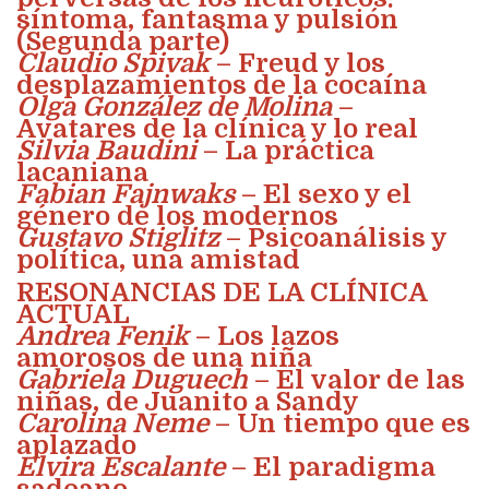
síntoma, fantasma y pulsión
(Segunda parte)
Claudio Spivak
– Freud y los
desplazamientos de la cocaína
Olga González de Molina
–
Avatares de la clínica y lo real
Silvia Baudini
– La práctica
lacaniana
Fabian Fajnwaks
– El sexo y el
género de los modernos
Gustavo Stiglitz
– Psicoanálisis y
política, una amistad
RESONANCIAS DE LA CLÍNICA
ACTUAL
Andrea Fenik
– Los lazos
amorosos de una niña
Gabriela Duguech
– El valor de las
niñas, de Juanito a Sandy
Carolina Neme
– Un tiempo que es
aplazado
Elvira Escalante
– El paradigma
sadeano