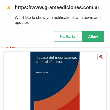
Ahora! Entrega en el día en CABA y AMBA comprando antes de las 12 hs.
https://www.gramaediciones.com.ar
🔔
MENÚ
0
We’d like to show you notifications with news and
updates
PRODUCTOS
Allow
No, thanks
Inicio
/
Serie Tri
/
Fracaso del inconsciente, amor al síntoma - Mónica
Torres