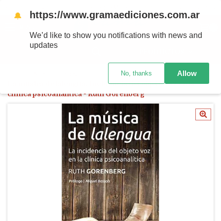
Ahora! Entrega en el día en CABA y AMBA comprando antes de las 12 hs.
https://www.gramaediciones.com.ar
🔔
MENÚ
0
We’d like to show you notifications with news and
updates
PRODUCTOS
Allow
No, thanks
Inicio
/
Serie Temps
/
La música de lalengua. Incidencia del objeto voz en la
clínica psicoanalítica - Ruth Gorenberg