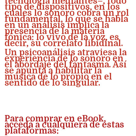
tecnología mediantes–, todo
tipo de dispositivos, en los
cuales lo sonoro cobra un rol
fundamental, lo que se habla
en un análisis implica la
presencia de la materia
fónica: lo vivo de la voz, es
decir, su correlato libidinal.
Un psicoanálisis atraviesa la
experiencia de lo sonoro en
el abordaje del fantasma. Así
se apunta a habilitar la
música de lo propio en el
sentido de lo singular.
Para comprar en eBook,
accedá a cualquiera de estas
plataformas: