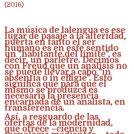
(2016)
La música de lalengua es ese
lugar de pasaje a la alteridad,
puerta en tanto el ser
humano es en este sentido
un "habitante del límite", es
decir, un parlêtre. Decimos
con Freud que un análisis no
se puede llevar a cabo "in
absentia o in effigie". Esto
significa que para que el
mismo se produzca es
necesaria la presencia
encarnada de un analista, en
transferencia.
Así, a resguardo de las
ofertas de la modernidad,
que ofrece –ciencia y