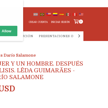
0
CREAR CUENTA
INICIAR SESIÓN
Allow
IA Y DISTRIBUCIÓN
PRESENTACIONES ONLINE
PREGUNTA
is Darío Salamone
ER Y UN HOMBRE. DESPUÉS
LISIS. LÊDA GUIMARÃES -
RÍO SALAMONE
 USD