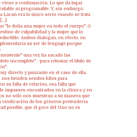
 viene a continuación. Lo que da lugar
lculable ni programable. Y, sin embargo,
a Lacan era lo único serio cuando se trata
 […]
e "le dolía una mujer en todo el cuerpo". O
stino de culpabilidad y la mujer que lo
eductible. Ambos dialogan, en efecto, en
mplementaría su ser de lenguaje porque
.
nsistente" una vez ha sacado las
leto incompleto" –para retomar el título de
ón".
muy directo y punzante en el caso de ella,
, nos tienden sendos hilos para
n su falta de relación, esa falta que
de impasses encontrados en la clínica y en
ios no sólo nos muestran a su manera que
la vindicación de los géneros pretendería
dad posible, que el goce del Uno no es