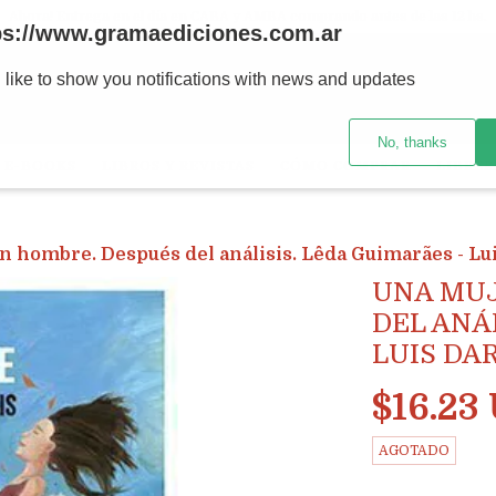
Ahora! Entrega en el día en CABA y AMBA comprando antes de las 12 hs.
ps://www.gramaediciones.com.ar
 like to show you notifications with news and updates
No, thanks
E-BOOKS
LIBROS Y REVISTAS
CÓMO COMPRAR
LIBRER
n hombre. Después del análisis. Lêda Guimarães - Lu
UNA MUJ
DEL ANÁ
LUIS DA
$16.23
AGOTADO