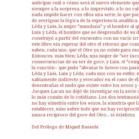
anticipar cuál o cómo será el nuevo elemento que
siempre a la sorpresa, a lo imprevisto, a lo no ca
nada impide hacer con ellos una serie, lo que par
de averiguar la lógica de la experiencia analítica.
Lêda y Luis, la mujer "mundana" y el hombre al qu
Luis y Lêda, el hombre que se desprendió de su de
construyó a partir del encuentro con un vacío irr
este libro sin esperar del otro el retorno que co
saben, cada uno, que el Otro ya no existe para eso
Entonces, más bien: Lêda, una mujer de "ser inco
consecuencias de su ser de goce, y Luis, el "comp
la canción– que pudo "abrazar lo
hetero
con pasi
Lêda y Luis, Luis y Lêda, cada uno con su estilo, 
sabiamente indirecto y evocador en el caso de él
desentrañar el nudo que existe entre los sexos y e
Jacques Lacan no dejó de investigar en la serie 
lo más común de lo cotidiano. Los dos testimon
no hay simetría entre los sexos, la simetría que 
establecer, sino sobre todo que no hay reciproci
nunca recíproco del goce del Otro… si existiera
Del Prólogo de Miquel Bassols