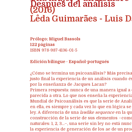
Después del análisis
(2016)
Lêda Guimarães - Luis 
Prólogo: Miguel Bassols
122 páginas
ISBN 978-987-4136-01-5
Edición bilingue - Español-portugués
¿Cómo se termina un psicoanálisis? Más precisam
justo final la experiencia de un análisis cuando 
por la enseñanza de Jacques Lacan?
Primera respuesta: nunca de una manera igual a
parecida a otra. Lo que nos enseña la experienci
Mundial de Psicoanálisis es que la serie de Anal
en ella, es siempre y cada vez lo que en lógica s
ley. A diferencia de una
lawlike sequence
en la q
construcción de la serie de sus elementos –como
naturales: 1, 2, 3…–, una serie sin ley no está 
la experiencia de generación de los ae de un pr